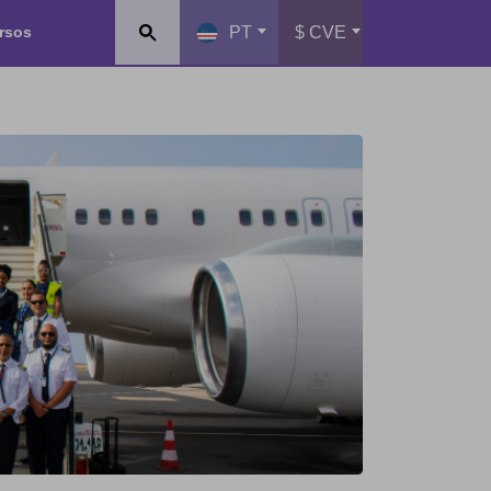
rsos
PT
$ CVE