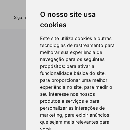
O nosso site usa
Siga-nos no
cookies
Este site utiliza cookies e outras
Legal
tecnologias de rastreamento para
Condições Gerais de Transporte
melhorar sua experiência de
Politica de privacidade
navegação para os seguintes
Direitos dos Passageiros
propósitos:
para ativar a
Sobre nos
funcionalidade básica do site
,
para proporcionar uma melhor
Cabo Verde Airlines
experiência no site
,
para medir o
Destinos
seu interesse nos nossos
Guia de Viagem
produtos e serviços e para
Reservas de Grupo
personalizar as interações de
Precisa de Ajuda?
marketing
,
para exibir anúncios
que sejam mais relevantes para
Contate-nos 
você
.
Escritórios