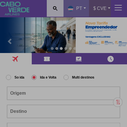
PT
$ CVE
Previous
Next
So ida
Ida e Volta
Multi destinos
Origem
Destino