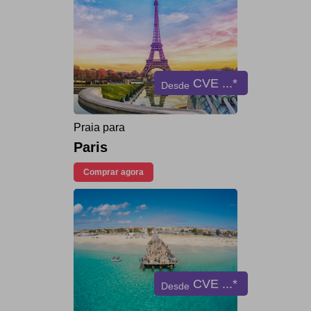
CVE
...*
Desde
Praia para
Paris
Comprar agora
CVE
...*
Desde