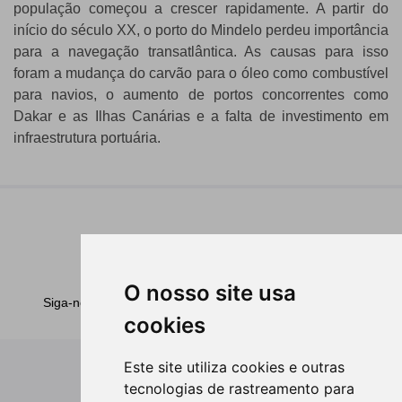
população começou a crescer rapidamente. A partir do
início do século XX, o porto do Mindelo perdeu importância
para a navegação transatlântica. As causas para isso
foram a mudança do carvão para o óleo como combustível
para navios, o aumento de portos concorrentes como
Dakar e as Ilhas Canárias e a falta de investimento em
infraestrutura portuária.
Customer Services:
+238350 01 50
O nosso site usa
Siga-nos no
cookies
Este site utiliza cookies e outras
Legal
tecnologias de rastreamento para
Condições Gerais de Transporte