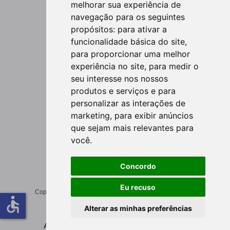
melhorar sua experiência de
Politica de privacidade
navegação para os seguintes
Direitos dos Passageiros
propósitos:
para ativar a
Sobre nos
funcionalidade básica do site
,
para proporcionar uma melhor
Cabo Verde Airlines
experiência no site
,
para medir o
Destinos
seu interesse nos nossos
Guia de Viagem
produtos e serviços e para
Reservas de Grupo
personalizar as interações de
Precisa de Ajuda?
marketing
,
para exibir anúncios
que sejam mais relevantes para
Contate-nos 
você
.
Escritórios
Concordo
Eu recuso
Copyright © 2021 Cabo Verde Airlines. All rights reserved.
accessible
Alterar as minhas preferências
Aceitamos