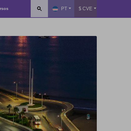
rsos
PT
$ CVE