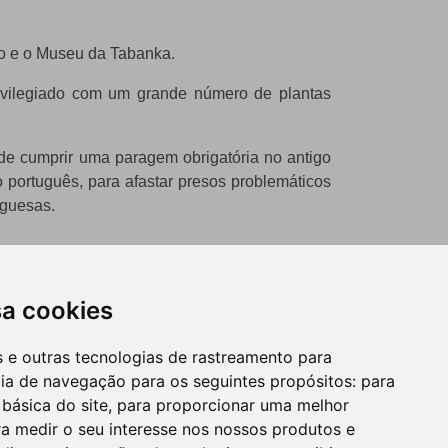
do e o Museu da Tabanka.
rivilegiado com um grande número de plantas
de cumprir uma paragem obrigatória no antigo
português, para afastar presos problemáticos
uguesas.
sa cookies
es e outras tecnologias de rastreamento para
cia de navegação para os seguintes propósitos:
para
 básica do site
,
para proporcionar uma melhor
a medir o seu interesse nos nossos produtos e