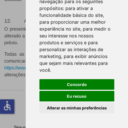
navegação para os seguintes
propósitos:
para ativar a
funcionalidade básica do site
,
12. Alterações ao Aviso de Privacidade
para proporcionar uma melhor
experiência no site
,
para medir o
O presente Aviso de Privacidade pode ser atualizado ou
seu interesse nos nossos
alterado a qualquer momento e sem necessidade de aviso
produtos e serviços e para
prévio.
personalizar as interações de
Todas as atualizações ao Aviso de Privacidade serão
marketing
,
para exibir anúncios
comunicadas através de aviso no nosso Website:
que sejam mais relevantes para
https://www.caboverdeairlines.com/
para que tais
você
.
alterações possam ser imediatamente apreendidas.
Concordo
Eu recuso
accessible
Alterar as minhas preferências
Customer Services:
+238350 01 50
Siga-nos no