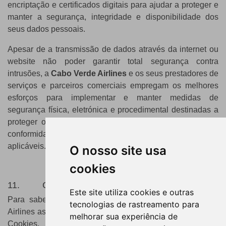
encriptação e certificados digitais para ajudar a proteger e
manter a segurança, integridade e disponibilidade dos
seus dados pessoais.
Apesar de a transmissão de dados através da internet ou
website não poder garantir total segurança contra
intrusões, a
Cabo Verde Airlines
e os seus prestadores de
serviços e parceiros comerciais empregam os melhores
esforços para implementar e manter medidas de
segurança física, eletrónica e procedimental destinadas a
proteger os dados pessoais dos Titulares de Dados em
conformidade com os requisitos de proteção de dados
aplicáveis.
O nosso site usa
cookies
11. Como usamos os “Cookies”?
Este site utiliza cookies e outras
Para saber mais sobre cookies e como a Cabo Verde
tecnologias de rastreamento para
Airlines as usa no seu website, consulte o nosso
Aviso de
melhorar sua experiência de
Cookies
.